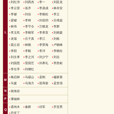
刘红沛
刘西杰
李一
刘廷龙
李云雷
洛齐
李鼎成
林存安
李键
刘佳
李晓松
李立
梁键
李铎
刘佰玥
吕维超
林伟
李守仝
兰晓龙
李辉
L
李玉民
李晓军
李孝宣
刘炳森
龙瑞
吕子真
李江
刘栋
梁占岩
林晓
李荣海
卢晓峰
李阳
李毅
李洋
李晓柱
刘文孝
李之河
刘少宁
刘吉
刘国恩
雷国艺
刘孝礼
李胜彬
李任孚
刘继红
梅启林
马硕山
孟刚
穆家善
M
马援
马海方
苗再新
孟世强
N
南海岩
P
潘锡林
裘缉木
秦辉
邱军
乔宜男
Q
乔亚丁