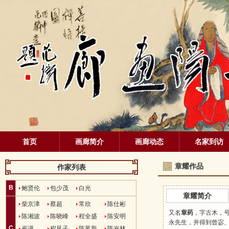
首页
画廊简介
画廊动态
名家到访
章耀作品
作家列表
B
鲍贤伦
包少茂
白光
章耀简介
柴京津
蔡超
常欣
陈仕彬
又名
章药
，字古木，号
陈湘波
陈晓峰
程全盛
陈安明
永
先生，并得到
曾宓
C
崔进
程风子
陈凤新
陈光林