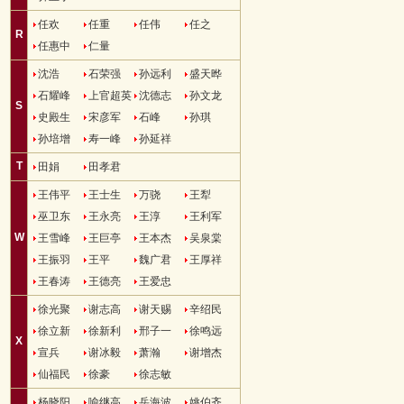
任欢
任重
任伟
任之
R
任惠中
仁量
沈浩
石荣强
孙远利
盛天晔
石耀峰
上官超英
沈德志
孙文龙
S
史殿生
宋彦军
石峰
孙琪
孙培增
寿一峰
孙延祥
T
田娟
田孝君
王伟平
王士生
万骁
王犁
巫卫东
王永亮
王淳
王利军
W
王雪峰
王巨亭
王本杰
吴泉棠
王振羽
王平
魏广君
王厚祥
王春涛
王德亮
王爱忠
徐光聚
谢志高
谢天赐
辛绍民
徐立新
徐新利
邢子一
徐鸣远
X
宣兵
谢冰毅
萧瀚
谢增杰
仙福民
徐豪
徐志敏
杨晓阳
喻继高
岳海波
姚伯齐