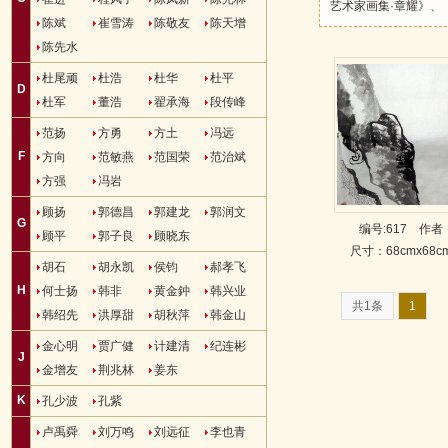
艺术家画集·章耀》、
陈斌
崔雪涛
陈敬友
陈天增
陈先水
杜尾顽
杜浩
杜华
杜平
D
杜军
董浩
翟承海
段传峰
范扬
方勇
方土
冯远
F
方向
范敏燕
范国荣
范治斌
方强
冯岩
顾扬
郭德昌
郭建龙
郭润文
G
编号:617
作者
顾平
郭子良
顾晓东
尺寸：68cmx68
胡石
胡永凯
侯钧
郝孝飞
H
何士扬
韩非
黄金鈡
韩兴业
共1条
1
韩绍先
洪厚甜
胡秋萍
韩金山
金心明
贾广健
计建清
纪连彬
J
金增友
荆兆林
姜东
K
孔少波
孔紫
卢禹舜
刘万鸣
刘远征
李也青