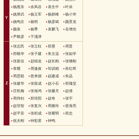
杨惠东
余风谷
袁生中
叶浓
姚厚武
杨立军
杨群峰
杨小华
Y
姚鸣京
杨明
杨彦斌
颜景龙
颜泉
杨季
袁鹏飞
岳增光
尹晓彦
于涌津
张志民
张立柱
郑墨
周晋
郑晓华
张子建
朱文远
张如学
张新佳
赵锦龙
赵长刚
张继刚
章耀
周逢俊
邹训精
朱红晖
周思聪
曾来德
赵建成
朱晶
Z
张建华
张留成
赵小石
郑瑰玺
庄乾梅
张海鸿
张馨月
赵倩
周伟钊
郑培熙
赵奇
张宇
赵培智
张复兴
周雅玲
曾海亮
赵平安
张积成
张耀明
郑忠
祝夫刚
钟彩君
钟鸣