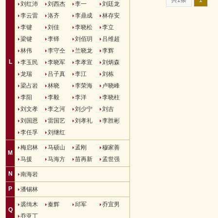
共1条
1
刘红沛
刘西杰
李一
刘廷龙
李云雷
洛齐
李鼎成
林存安
李键
刘佳
李晓松
李立
梁键
李铎
刘佰玥
吕维超
林伟
李守仝
兰晓龙
李辉
L
李玉民
李晓军
李孝宣
刘炳森
龙瑞
吕子真
李江
刘栋
梁占岩
林晓
李荣海
卢晓峰
李阳
李毅
李洋
李晓柱
刘文孝
李之河
刘少宁
刘吉
刘国恩
雷国艺
刘孝礼
李胜彬
李任孚
刘继红
梅启林
马硕山
孟刚
穆家善
M
马援
马海方
苗再新
孟世强
N
南海岩
P
潘锡林
裘缉木
秦辉
邱军
乔宜男
Q
乔亚丁