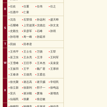
任欢
任重
任伟
任之
R
任惠中
仁量
沈浩
石荣强
孙远利
盛天晔
石耀峰
上官超英
沈德志
孙文龙
S
史殿生
宋彦军
石峰
孙琪
孙培增
寿一峰
孙延祥
T
田娟
田孝君
王伟平
王士生
万骁
王犁
巫卫东
王永亮
王淳
王利军
W
王雪峰
王巨亭
王本杰
吴泉棠
王振羽
王平
魏广君
王厚祥
王春涛
王德亮
王爱忠
徐光聚
谢志高
谢天赐
辛绍民
徐立新
徐新利
邢子一
徐鸣远
X
宣兵
谢冰毅
萧瀚
谢增杰
仙福民
徐豪
徐志敏
杨晓阳
喻继高
岳海波
姚伯齐