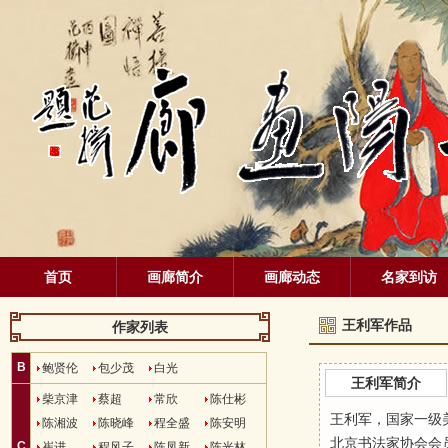
首页
画廊简介
画廊动态
名家到访
王利军作品
作家列表
B
鲍贤伦
包少茂
白光
王利军简介
柴京津
蔡超
常欣
陈仕彬
王利军，国家一级
陈湘波
陈晓峰
程全盛
陈安明
北京书法家协会会
C
崔进
程风子
陈凤新
陈光林