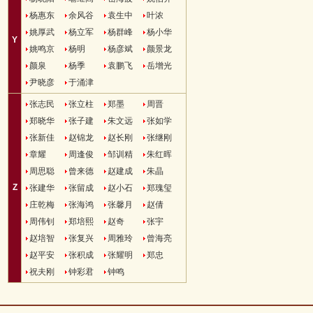
杨惠东
余风谷
袁生中
叶浓
姚厚武
杨立军
杨群峰
杨小华
Y
姚鸣京
杨明
杨彦斌
颜景龙
颜泉
杨季
袁鹏飞
岳增光
尹晓彦
于涌津
张志民
张立柱
郑墨
周晋
郑晓华
张子建
朱文远
张如学
张新佳
赵锦龙
赵长刚
张继刚
章耀
周逢俊
邹训精
朱红晖
周思聪
曾来德
赵建成
朱晶
Z
张建华
张留成
赵小石
郑瑰玺
庄乾梅
张海鸿
张馨月
赵倩
周伟钊
郑培熙
赵奇
张宇
赵培智
张复兴
周雅玲
曾海亮
赵平安
张积成
张耀明
郑忠
祝夫刚
钟彩君
钟鸣