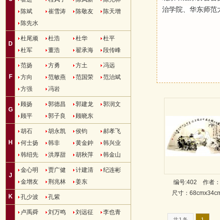
治学院、华东师范
陈斌
崔雪涛
陈敬友
陈天增
陈先水
杜尾顽
杜浩
杜华
杜平
D
杜军
董浩
翟承海
段传峰
范扬
方勇
方土
冯远
F
方向
范敏燕
范国荣
范治斌
方强
冯岩
顾扬
郭德昌
郭建龙
郭润文
G
顾平
郭子良
顾晓东
胡石
胡永凯
侯钧
郝孝飞
H
何士扬
韩非
黄金鈡
韩兴业
韩绍先
洪厚甜
胡秋萍
韩金山
金心明
贾广健
计建清
纪连彬
J
金增友
荆兆林
姜东
编号:402
作者
尺寸：68cmx34
K
孔少波
孔紫
卢禹舜
刘万鸣
刘远征
李也青