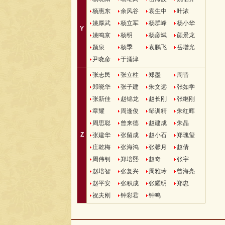
杨惠东
余风谷
袁生中
叶浓
姚厚武
杨立军
杨群峰
杨小华
Y
姚鸣京
杨明
杨彦斌
颜景龙
颜泉
杨季
袁鹏飞
岳增光
尹晓彦
于涌津
张志民
张立柱
郑墨
周晋
郑晓华
张子建
朱文远
张如学
张新佳
赵锦龙
赵长刚
张继刚
章耀
周逢俊
邹训精
朱红晖
周思聪
曾来德
赵建成
朱晶
Z
张建华
张留成
赵小石
郑瑰玺
庄乾梅
张海鸿
张馨月
赵倩
周伟钊
郑培熙
赵奇
张宇
赵培智
张复兴
周雅玲
曾海亮
赵平安
张积成
张耀明
郑忠
祝夫刚
钟彩君
钟鸣