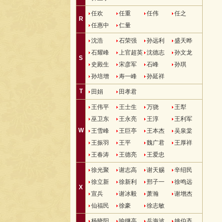
任欢
任重
任伟
任之
R
任惠中
仁量
沈浩
石荣强
孙远利
盛天晔
石耀峰
上官超英
沈德志
孙文龙
S
史殿生
宋彦军
石峰
孙琪
孙培增
寿一峰
孙延祥
T
田娟
田孝君
王伟平
王士生
万骁
王犁
巫卫东
王永亮
王淳
王利军
W
王雪峰
王巨亭
王本杰
吴泉棠
王振羽
王平
魏广君
王厚祥
王春涛
王德亮
王爱忠
徐光聚
谢志高
谢天赐
辛绍民
徐立新
徐新利
邢子一
徐鸣远
X
宣兵
谢冰毅
萧瀚
谢增杰
仙福民
徐豪
徐志敏
杨晓阳
喻继高
岳海波
姚伯齐