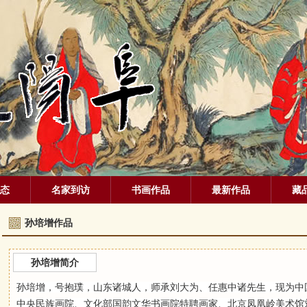
态
名家到访
书画作品
最新作品
藏
孙培增作品
孙培增简介
孙培增，号抱璞，山东诸城人，师承刘大为、任惠中诸先生，现为中
中央民族画院、文化部国韵文华书画院特聘画家、北京凤凰岭美术馆