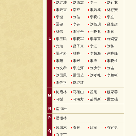
刘红沛
刘西杰
李一
刘廷龙
李云雷
洛齐
李鼎成
林存安
李键
刘佳
李晓松
李立
梁键
李铎
刘佰玥
吕维超
林伟
李守仝
兰晓龙
李辉
L
李玉民
李晓军
李孝宣
刘炳森
龙瑞
吕子真
李江
刘栋
梁占岩
林晓
李荣海
卢晓峰
李阳
李毅
李洋
李晓柱
刘文孝
李之河
刘少宁
刘吉
刘国恩
雷国艺
刘孝礼
李胜彬
李任孚
刘继红
梅启林
马硕山
孟刚
穆家善
M
马援
马海方
苗再新
孟世强
N
南海岩
P
潘锡林
裘缉木
秦辉
邱军
乔宜男
Q
乔亚丁