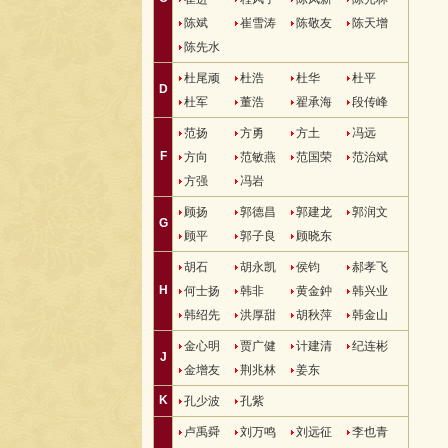
陈斌
崔雪涛
陈敬友
陈天增
陈先水
杜尾顽
杜浩
杜华
杜平
D
杜军
董浩
翟承海
段传峰
范扬
方勇
方土
冯远
F
方向
范敏燕
范国荣
范治斌
方强
冯岩
顾扬
郭德昌
郭建龙
郭润文
G
顾平
郭子良
顾晓东
胡石
胡永凯
侯钧
郝孝飞
H
何士扬
韩非
黄金鈡
韩兴业
韩绍先
洪厚甜
胡秋萍
韩金山
金心明
贾广健
计建清
纪连彬
J
金增友
荆兆林
姜东
K
孔少波
孔紫
卢禹舜
刘万鸣
刘远征
李也青