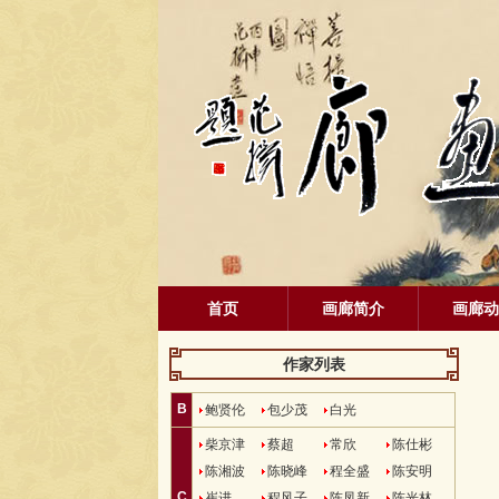
首页
画廊简介
画廊动
作家列表
B
鲍贤伦
包少茂
白光
柴京津
蔡超
常欣
陈仕彬
陈湘波
陈晓峰
程全盛
陈安明
C
崔进
程风子
陈凤新
陈光林