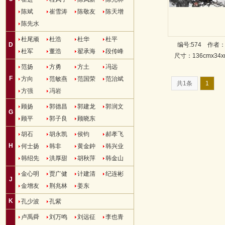
陈斌
崔雪涛
陈敬友
陈天增
陈先水
杜尾顽
杜浩
杜华
杜平
D
编号:574
作者
杜军
董浩
翟承海
段传峰
尺寸：136cmx34
范扬
方勇
方土
冯远
F
方向
范敏燕
范国荣
范治斌
共1条
1
方强
冯岩
顾扬
郭德昌
郭建龙
郭润文
G
顾平
郭子良
顾晓东
胡石
胡永凯
侯钧
郝孝飞
H
何士扬
韩非
黄金鈡
韩兴业
韩绍先
洪厚甜
胡秋萍
韩金山
金心明
贾广健
计建清
纪连彬
J
金增友
荆兆林
姜东
K
孔少波
孔紫
卢禹舜
刘万鸣
刘远征
李也青