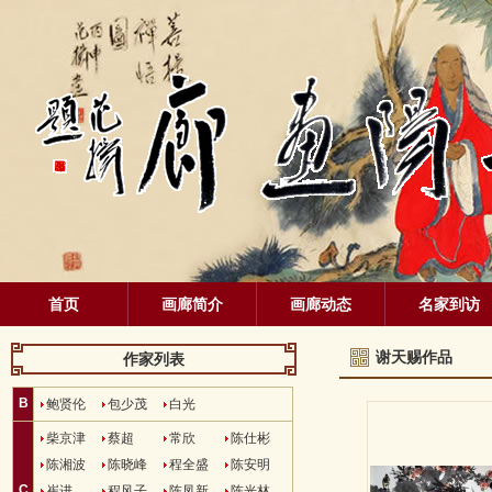
首页
画廊简介
画廊动态
名家到访
谢天赐作品
作家列表
B
鲍贤伦
包少茂
白光
柴京津
蔡超
常欣
陈仕彬
陈湘波
陈晓峰
程全盛
陈安明
C
崔进
程风子
陈凤新
陈光林