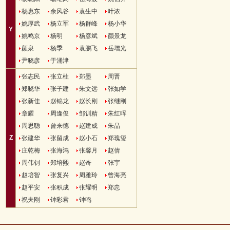
杨惠东
余风谷
袁生中
叶浓
姚厚武
杨立军
杨群峰
杨小华
Y
姚鸣京
杨明
杨彦斌
颜景龙
颜泉
杨季
袁鹏飞
岳增光
尹晓彦
于涌津
张志民
张立柱
郑墨
周晋
郑晓华
张子建
朱文远
张如学
张新佳
赵锦龙
赵长刚
张继刚
章耀
周逢俊
邹训精
朱红晖
周思聪
曾来德
赵建成
朱晶
Z
张建华
张留成
赵小石
郑瑰玺
庄乾梅
张海鸿
张馨月
赵倩
周伟钊
郑培熙
赵奇
张宇
赵培智
张复兴
周雅玲
曾海亮
赵平安
张积成
张耀明
郑忠
祝夫刚
钟彩君
钟鸣