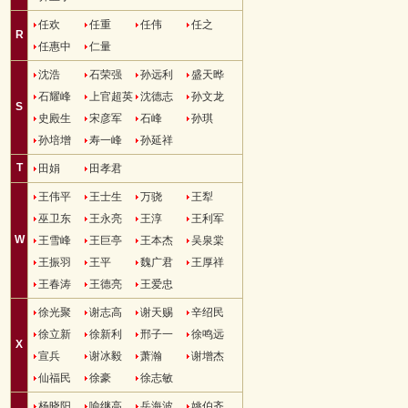
任欢
任重
任伟
任之
R
任惠中
仁量
沈浩
石荣强
孙远利
盛天晔
石耀峰
上官超英
沈德志
孙文龙
S
史殿生
宋彦军
石峰
孙琪
孙培增
寿一峰
孙延祥
T
田娟
田孝君
王伟平
王士生
万骁
王犁
巫卫东
王永亮
王淳
王利军
W
王雪峰
王巨亭
王本杰
吴泉棠
王振羽
王平
魏广君
王厚祥
王春涛
王德亮
王爱忠
徐光聚
谢志高
谢天赐
辛绍民
徐立新
徐新利
邢子一
徐鸣远
X
宣兵
谢冰毅
萧瀚
谢增杰
仙福民
徐豪
徐志敏
杨晓阳
喻继高
岳海波
姚伯齐