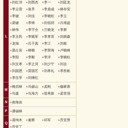
刘红沛
刘西杰
李一
刘廷龙
李云雷
洛齐
李鼎成
林存安
李键
刘佳
李晓松
李立
梁键
李铎
刘佰玥
吕维超
林伟
李守仝
兰晓龙
李辉
L
李玉民
李晓军
李孝宣
刘炳森
龙瑞
吕子真
李江
刘栋
梁占岩
林晓
李荣海
卢晓峰
李阳
李毅
李洋
李晓柱
刘文孝
李之河
刘少宁
刘吉
刘国恩
雷国艺
刘孝礼
李胜彬
李任孚
刘继红
梅启林
马硕山
孟刚
穆家善
M
马援
马海方
苗再新
孟世强
N
南海岩
P
潘锡林
裘缉木
秦辉
邱军
乔宜男
Q
乔亚丁