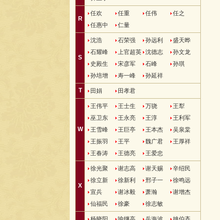
任欢
任重
任伟
任之
R
任惠中
仁量
沈浩
石荣强
孙远利
盛天晔
石耀峰
上官超英
沈德志
孙文龙
S
史殿生
宋彦军
石峰
孙琪
孙培增
寿一峰
孙延祥
T
田娟
田孝君
王伟平
王士生
万骁
王犁
巫卫东
王永亮
王淳
王利军
W
王雪峰
王巨亭
王本杰
吴泉棠
王振羽
王平
魏广君
王厚祥
王春涛
王德亮
王爱忠
徐光聚
谢志高
谢天赐
辛绍民
徐立新
徐新利
邢子一
徐鸣远
X
宣兵
谢冰毅
萧瀚
谢增杰
仙福民
徐豪
徐志敏
杨晓阳
喻继高
岳海波
姚伯齐