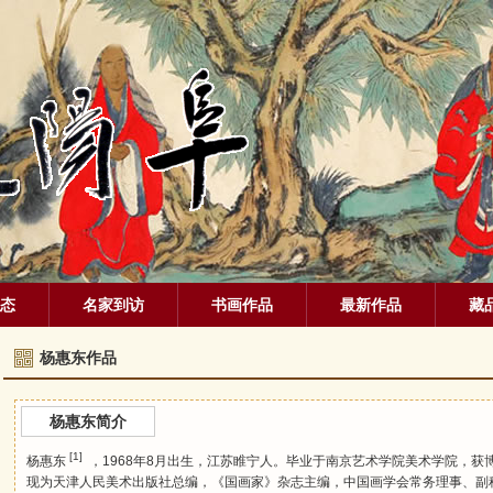
态
名家到访
书画作品
最新作品
藏
杨惠东作品
杨惠东简介
[1]
杨惠东
，1968年8月出生，江苏睢宁人。毕业于
南京艺术学院
美术学院，获
现为
天津人民美术出版社
总编，《国画家》杂志主编，
中国画学会
常务理事、副