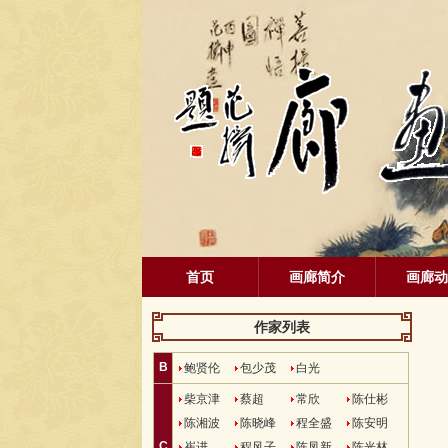
首页
画廊简介
画廊动
作家列表
B
鲍贤伦
包少茂
白光
柴京津
蔡超
常欣
陈仕彬
陈湘波
陈晓峰
程全盛
陈安明
C
崔进
程风子
陈凤新
陈光林