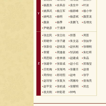
杨惠东
余风谷
袁生中
叶浓
姚厚武
杨立军
杨群峰
杨小华
Y
姚鸣京
杨明
杨彦斌
颜景龙
颜泉
杨季
袁鹏飞
岳增光
尹晓彦
于涌津
张志民
张立柱
郑墨
周晋
郑晓华
张子建
朱文远
张如学
张新佳
赵锦龙
赵长刚
张继刚
章耀
周逢俊
邹训精
朱红晖
周思聪
曾来德
赵建成
朱晶
Z
张建华
张留成
赵小石
郑瑰玺
庄乾梅
张海鸿
张馨月
赵倩
周伟钊
郑培熙
赵奇
张宇
赵培智
张复兴
周雅玲
曾海亮
赵平安
张积成
张耀明
郑忠
祝夫刚
钟彩君
钟鸣