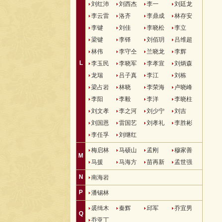
刘红沛
刘西杰
李一
刘廷龙
李云雷
洛齐
李鼎成
林存安
李键
刘佳
李晓松
李立
梁键
李铎
刘佰玥
吕维超
林伟
李守仝
兰晓龙
李辉
L
李玉民
李晓军
李孝宣
刘炳森
龙瑞
吕子真
李江
刘栋
梁占岩
林晓
李荣海
卢晓峰
李阳
李毅
李洋
李晓柱
刘文孝
李之河
刘少宁
刘吉
刘国恩
雷国艺
刘孝礼
李胜彬
李任孚
刘继红
梅启林
马硕山
孟刚
穆家善
M
马援
马海方
苗再新
孟世强
N
南海岩
P
潘锡林
裘缉木
秦辉
邱军
乔宜男
Q
乔亚丁