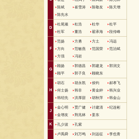
陈斌
崔雪涛
陈敬友
陈天增
陈先水
杜尾顽
杜浩
杜华
杜平
D
杜军
董浩
翟承海
段传峰
范扬
方勇
方土
冯远
F
方向
范敏燕
范国荣
范治斌
方强
冯岩
顾扬
郭德昌
郭建龙
郭润文
G
顾平
郭子良
顾晓东
胡石
胡永凯
侯钧
郝孝飞
H
何士扬
韩非
黄金鈡
韩兴业
韩绍先
洪厚甜
胡秋萍
韩金山
金心明
贾广健
计建清
纪连彬
J
金增友
荆兆林
姜东
K
孔少波
孔紫
卢禹舜
刘万鸣
刘远征
李也青