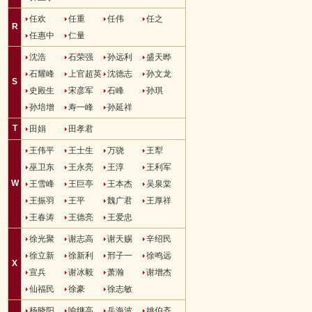
任欢
任重
任伟
任之
R
任惠中
仁量
沈浩
石荣强
孙远利
盛天晔
石耀峰
上官超英
沈德志
孙文龙
S
史殿生
宋彦军
石峰
孙琪
孙培增
寿一峰
孙延祥
T
田娟
田孝君
王伟平
王士生
万骁
王犁
巫卫东
王永亮
王淳
王利军
W
王雪峰
王巨亭
王本杰
吴泉棠
王振羽
王平
魏广君
王厚祥
王春涛
王德亮
王爱忠
徐光聚
谢志高
谢天赐
辛绍民
徐立新
徐新利
邢子一
徐鸣远
X
宣兵
谢冰毅
萧瀚
谢增杰
仙福民
徐豪
徐志敏
杨晓阳
喻继高
岳海波
姚伯齐