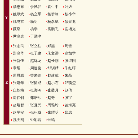
杨惠东
余风谷
袁生中
叶浓
姚厚武
杨立军
杨群峰
杨小华
Y
姚鸣京
杨明
杨彦斌
颜景龙
颜泉
杨季
袁鹏飞
岳增光
尹晓彦
于涌津
张志民
张立柱
郑墨
周晋
郑晓华
张子建
朱文远
张如学
张新佳
赵锦龙
赵长刚
张继刚
章耀
周逢俊
邹训精
朱红晖
周思聪
曾来德
赵建成
朱晶
Z
张建华
张留成
赵小石
郑瑰玺
庄乾梅
张海鸿
张馨月
赵倩
周伟钊
郑培熙
赵奇
张宇
赵培智
张复兴
周雅玲
曾海亮
赵平安
张积成
张耀明
郑忠
祝夫刚
钟彩君
钟鸣