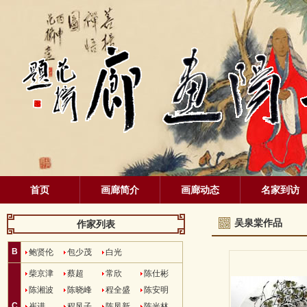
首页
画廊简介
画廊动态
名家到访
吴泉棠作品
作家列表
B
鲍贤伦
包少茂
白光
柴京津
蔡超
常欣
陈仕彬
陈湘波
陈晓峰
程全盛
陈安明
C
崔进
程风子
陈凤新
陈光林