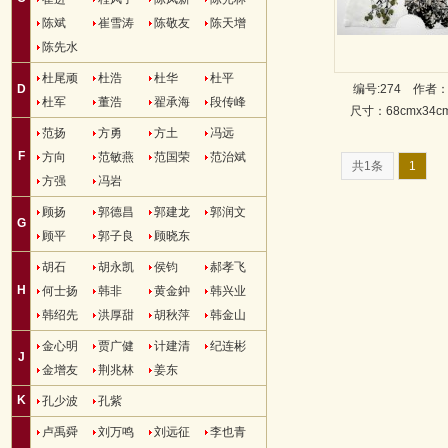
陈斌
崔雪涛
陈敬友
陈天增
陈先水
杜尾顽
杜浩
杜华
杜平
D
编号:274
作者
杜军
董浩
翟承海
段传峰
尺寸：68cmx34
范扬
方勇
方土
冯远
F
方向
范敏燕
范国荣
范治斌
共1条
1
方强
冯岩
顾扬
郭德昌
郭建龙
郭润文
G
顾平
郭子良
顾晓东
胡石
胡永凯
侯钧
郝孝飞
H
何士扬
韩非
黄金鈡
韩兴业
韩绍先
洪厚甜
胡秋萍
韩金山
金心明
贾广健
计建清
纪连彬
J
金增友
荆兆林
姜东
K
孔少波
孔紫
卢禹舜
刘万鸣
刘远征
李也青