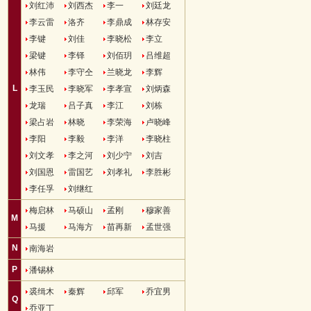
刘红沛
刘西杰
李一
刘廷龙
李云雷
洛齐
李鼎成
林存安
李键
刘佳
李晓松
李立
梁键
李铎
刘佰玥
吕维超
林伟
李守仝
兰晓龙
李辉
L
李玉民
李晓军
李孝宣
刘炳森
龙瑞
吕子真
李江
刘栋
梁占岩
林晓
李荣海
卢晓峰
李阳
李毅
李洋
李晓柱
刘文孝
李之河
刘少宁
刘吉
刘国恩
雷国艺
刘孝礼
李胜彬
李任孚
刘继红
梅启林
马硕山
孟刚
穆家善
M
马援
马海方
苗再新
孟世强
N
南海岩
P
潘锡林
裘缉木
秦辉
邱军
乔宜男
Q
乔亚丁