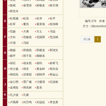
陈斌
崔雪涛
陈敬友
陈天增
陈先水
杜尾顽
杜浩
杜华
杜平
D
编号:276
作者
杜军
董浩
翟承海
段传峰
尺寸：68cmx34
范扬
方勇
方土
冯远
F
方向
范敏燕
范国荣
范治斌
共1条
1
方强
冯岩
顾扬
郭德昌
郭建龙
郭润文
G
顾平
郭子良
顾晓东
胡石
胡永凯
侯钧
郝孝飞
H
何士扬
韩非
黄金鈡
韩兴业
韩绍先
洪厚甜
胡秋萍
韩金山
金心明
贾广健
计建清
纪连彬
J
金增友
荆兆林
姜东
K
孔少波
孔紫
卢禹舜
刘万鸣
刘远征
李也青