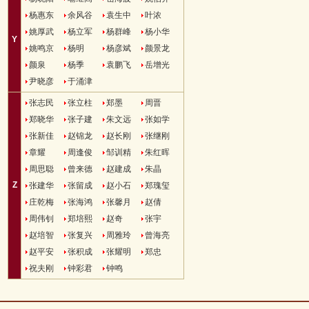
杨惠东
余风谷
袁生中
叶浓
姚厚武
杨立军
杨群峰
杨小华
Y
姚鸣京
杨明
杨彦斌
颜景龙
颜泉
杨季
袁鹏飞
岳增光
尹晓彦
于涌津
张志民
张立柱
郑墨
周晋
郑晓华
张子建
朱文远
张如学
张新佳
赵锦龙
赵长刚
张继刚
章耀
周逢俊
邹训精
朱红晖
周思聪
曾来德
赵建成
朱晶
Z
张建华
张留成
赵小石
郑瑰玺
庄乾梅
张海鸿
张馨月
赵倩
周伟钊
郑培熙
赵奇
张宇
赵培智
张复兴
周雅玲
曾海亮
赵平安
张积成
张耀明
郑忠
祝夫刚
钟彩君
钟鸣