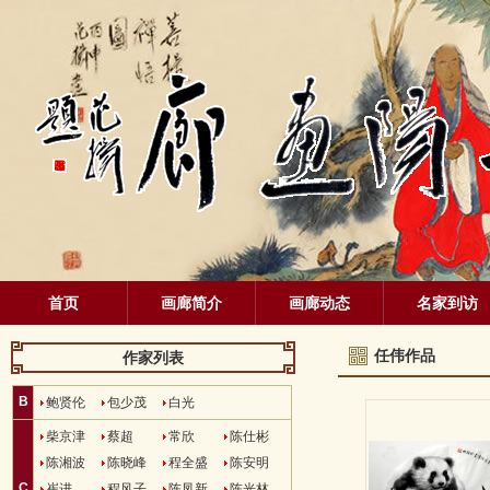
首页
画廊简介
画廊动态
名家到访
任伟作品
作家列表
B
鲍贤伦
包少茂
白光
柴京津
蔡超
常欣
陈仕彬
陈湘波
陈晓峰
程全盛
陈安明
C
崔进
程风子
陈凤新
陈光林