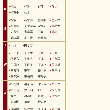
任欢
任重
任伟
任之
R
任惠中
仁量
沈浩
石荣强
孙远利
盛天晔
石耀峰
上官超英
沈德志
孙文龙
S
史殿生
宋彦军
石峰
孙琪
孙培增
寿一峰
孙延祥
T
田娟
田孝君
王伟平
王士生
万骁
王犁
巫卫东
王永亮
王淳
王利军
W
王雪峰
王巨亭
王本杰
吴泉棠
王振羽
王平
魏广君
王厚祥
王春涛
王德亮
王爱忠
徐光聚
谢志高
谢天赐
辛绍民
徐立新
徐新利
邢子一
徐鸣远
X
宣兵
谢冰毅
萧瀚
谢增杰
仙福民
徐豪
徐志敏
杨晓阳
喻继高
岳海波
姚伯齐