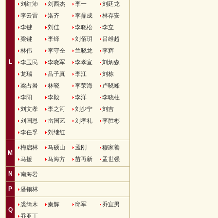
刘红沛
刘西杰
李一
刘廷龙
李云雷
洛齐
李鼎成
林存安
李键
刘佳
李晓松
李立
梁键
李铎
刘佰玥
吕维超
林伟
李守仝
兰晓龙
李辉
L
李玉民
李晓军
李孝宣
刘炳森
龙瑞
吕子真
李江
刘栋
梁占岩
林晓
李荣海
卢晓峰
李阳
李毅
李洋
李晓柱
刘文孝
李之河
刘少宁
刘吉
刘国恩
雷国艺
刘孝礼
李胜彬
李任孚
刘继红
梅启林
马硕山
孟刚
穆家善
M
马援
马海方
苗再新
孟世强
N
南海岩
P
潘锡林
裘缉木
秦辉
邱军
乔宜男
Q
乔亚丁